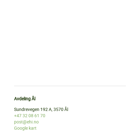
Avdeling Ål
Sundrevegen 192 A, 3570 Ål
+47 32 08 61 70
post@ehi.no
Google kart